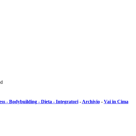
ed
ess - Bodybuilding - Dieta - Integratori
-
Archivio
-
Vai in Cima