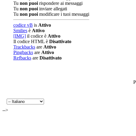
Tu
non puoi
rispondere ai messaggi
Tu
non puoi
inviare allegati
Tu
non puoi
modificare i tuoi messaggi
codice vB
is
Attivo
Smilies
è
Attivo
[IMG]
il codice è
Attivo
Il codice HTML è
Disattivato
Trackbacks
are
Attivo
Pingbacks
are
Attivo
Refbacks
are
Disattivato
P
-->