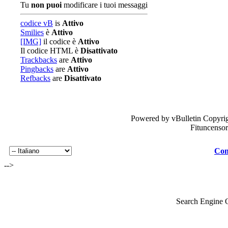
Tu
non puoi
modificare i tuoi messaggi
codice vB
is
Attivo
Smilies
è
Attivo
[IMG]
il codice è
Attivo
Il codice HTML è
Disattivato
Trackbacks
are
Attivo
Pingbacks
are
Attivo
Refbacks
are
Disattivato
Powered by vBulletin Copyrig
Fituncenso
Con
-->
Search Engine 