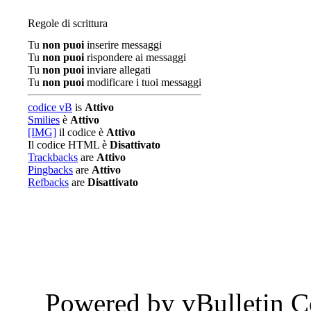
Regole di scrittura
Tu
non puoi
inserire messaggi
Tu
non puoi
rispondere ai messaggi
Tu
non puoi
inviare allegati
Tu
non puoi
modificare i tuoi messaggi
codice vB
is
Attivo
Smilies
è
Attivo
[IMG]
il codice è
Attivo
Il codice HTML è
Disattivato
Trackbacks
are
Attivo
Pingbacks
are
Attivo
Refbacks
are
Disattivato
Powered by vBulletin C