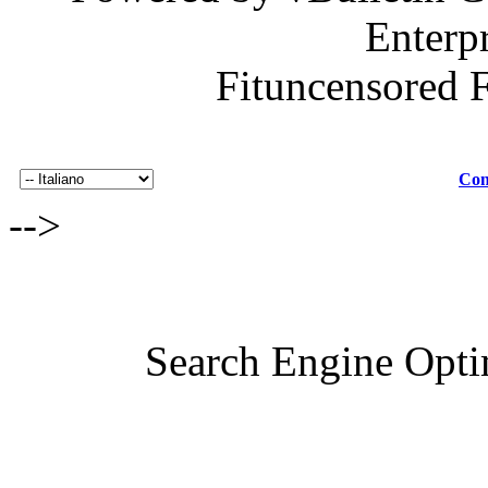
Enterp
Fituncensored 
Con
-->
Search Engine Opti