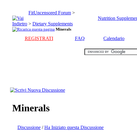
FitUncensored Forum
>
Nutrition Supplemen
>
Dietary Supplements
Minerals
REGISTRATI
FAQ
Calendario
Minerals
Discussione
/
Ha Iniziato questa Discussione