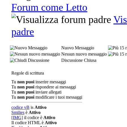
Forum come Letto
Vis
padre
Nuovo Messaggio
Nessun nuovo messaggio
Discussione Chiusa
Regole di scrittura
Tu
non puoi
inserire messaggi
Tu
non puoi
rispondere ai messaggi
Tu
non puoi
inviare allegati
Tu
non puoi
modificare i tuoi messaggi
codice vB
is
Attivo
Smilies
è
Attivo
[IMG]
il codice è
Attivo
Il codice HTML è
Attivo