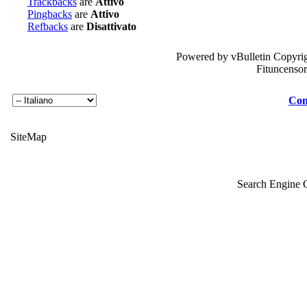
Trackbacks
are
Attivo
Pingbacks
are
Attivo
Refbacks
are
Disattivato
Powered by vBulletin Copyrig
Fituncenso
Con
SiteMap
Search Engine 