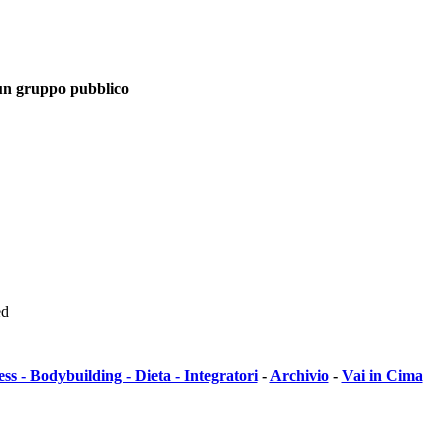
un gruppo pubblico
ed
ess - Bodybuilding - Dieta - Integratori
-
Archivio
-
Vai in Cima