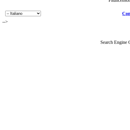
Fituncenso
Con
-->
Search Engine 