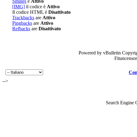
Smilies
è
Attivo
[IMG]
il codice è
Attivo
Il codice HTML è
Disattivato
Trackbacks
are
Attivo
Pingbacks
are
Attivo
Refbacks
are
Disattivato
Powered by vBulletin Copyrig
Fituncenso
Con
-->
Search Engine 