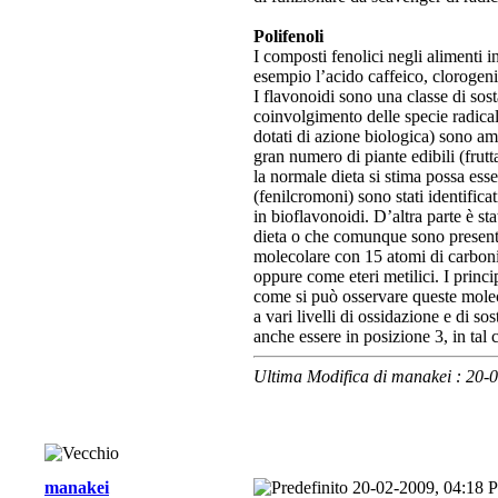
Polifenoli
I composti fenolici negli alimenti i
esempio l’acido caffeico, clorogen
I flavonoidi sono una classe di sost
coinvolgimento delle specie radicali
dotati di azione biologica) sono am
gran numero di piante edibili (frutt
la normale dieta si stima possa ess
(fenilcromoni) sono stati identifica
in bioflavonoidi. D’altra parte è s
dieta o che comunque sono presenti
molecolare con 15 atomi di carbonio;
oppure come eteri metilici. I princ
come si può osservare queste molec
a vari livelli di ossidazione e di 
anche essere in posizione 3, in tal c
Ultima Modifica di manakei : 20
manakei
20-02-2009, 04:18 