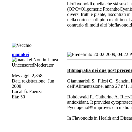
bioflavonoidi quella che stà suscit
(OPC=Oligomeric ProanthoCyanidins
diversi frutti e piante, riscontrati 
nella corteccia di pino marittimo. 
contrario di molti altri bioflavonoid
manakei
20-02-2009, 04:22 
UncensoredModerator
Bibliografia dei due post precede
Messaggi: 2,858
Data registrazione: Jun
Giammarioli S., Filesi C., Sanzini 
2008
dell’Alimentazione, anno 27 n°1, 
Località: Faenza
Età: 50
Rohdewald P., Catherine A. Rice-E
antioxidant. It provides cytoprote
Pycnogenol® improves circulation b
In Flavonoids in Health and Disea