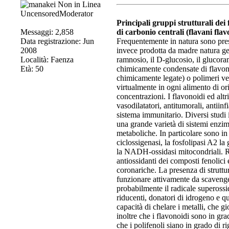
UncensoredModerator
Principali gruppi strutturali dei 
Messaggi: 2,858
di carbonio centrali (flavani flav
Data registrazione: Jun
Frequentemente in natura sono presen
2008
invece prodotta da madre natura gen
Località: Faenza
ramnosio, il D-glucosio, il glucora
Età: 50
chimicamente condensate di flavono
chimicamente legate) o polimeri ver
virtualmente in ogni alimento di ori
concentrazioni. I flavonoidi ed altr
vasodilatatori, antitumorali, antiinfi
sistema immunitario. Diversi studi 
una grande varietà di sistemi enzim
metaboliche. In particolare sono in 
ciclossigenasi, la fosfolipasi A2 la 
la NADH-ossidasi mitocondriali. Re
antiossidanti dei composti fenolici 
coronariche. La presenza di struttur
funzionare attivamente da scavenger e
probabilmente il radicale superossi
riducenti, donatori di idrogeno e qu
capacità di chelare i metalli, che g
inoltre che i flavonoidi sono in gr
che i polifenoli siano in grado di ri