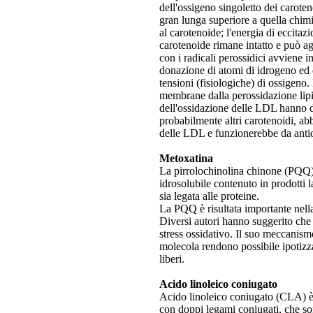
dell'ossigeno singoletto dei caroten
gran lunga superiore a quella chimic
al carotenoide; l'energia di eccitaz
carotenoide rimane intatto e può a
con i radicali perossidici avviene
donazione di atomi di idrogeno ed è
tensioni (fisiologiche) di ossigeno.
membrane dalla perossidazione lipidi
dell'ossidazione delle LDL hanno dat
probabilmente altri carotenoidi, abbi
delle LDL e funzionerebbe da antio
Metoxatina
La pirrolochinolina chinone (PQQ
idrosolubile contenuto in prodotti l
sia legata alle proteine.
La PQQ è risultata importante nella
Diversi autori hanno suggerito che 
stress ossidativo. Il suo meccanismo
molecola rendono possibile ipotizza
liberi.
Acido linoleico coniugato
Acido linoleico coniugato (CLA) è
con doppi legami coniugati, che so