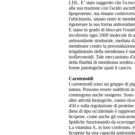
LDL. E’ stato suggerito che l'a-toco
alla sua reazione con l'acido ascorb
lipoproteine, ma rimane controvers
l'ubichinolo, situato entro le membr
rigenerare la sua forma antiossida
E siano in grado di bloccare l'ossi
tocoferolo ogni 1000 molecole di ac
antiossidante strutturale, mediata 
membrane contro la perossidazione 
irrigidimento della membrana è stat
isoflavonoidi. Tale meccanismo d'a
della fluidità di membrana sembra av
forme patologiche quali il cancro.
Carotenoidi
I carotenoidi sono un gruppo di pi
natura. Possono essere suddivisi in 
contengono anche ossigeno. Sono con
altre attività biologiche, vanno ri
450 e sulla regolazione di proteine 
dieta di tipo occidentale è rappresen
licopene, come anche gli ossicaroten
lipidiche funzionando da scavenger 
La vitamina A, in loro confronto, è r
licopene ha una capacità antiossidan