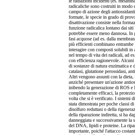
le radiazioni incidenti (es. melani
radicaliche sono costruiti in modo da
campo di azione degli antiossidanti 
formate, le specie in grado di provo
disattivazione consiste nella formaz
funzione radicalica lontano dai siti
potrebbe essere meno dannosa. In gen
fasi acquose (ad es. dalla membrana 
più efficienti combinano entrambe l
interagire con composti solubili in 
nel tempo di vita dei radicali, ad es
con efficienza ragionevole. Alcuni 
di sostanze di natura enzimatica e 
catalasi, glutatione perossidasi, ant
Altri vengono assunti con la dieta,
anziché presentare un'azione antios
inibendo la generazione di ROS e R
completamente efficaci, la protezio
volta che si è verificato. I sistemi 
stata dimostrata per poche classi di
disolfuro reduttasi o della rigener
della riparazione indiretta, si ha 
danneggiata e successivamente la su
del DNA, lipidi e proteine. La ri
importante, poiché l'attacco costan