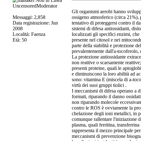
UncensoredModerator
Gli organismi aerobi hanno sviluppato
Messaggi: 2,858
ossigeno atmosferico (circa 21%), p
Data registrazione: Jun
tentativo di proteggersi contro il d
2008
sistemi di difesa antiossidanti, dislo
Località: Faenza
localizzati gli specifici enzimi, ch
Età: 50
presente nel citosol e nei mitocondr
parte della stabilità e protezione 
prevalentemente dall'a-tocoferolo,
La protezione antiossidante extrace
non reattive o scarsamente reattive;
presenti proteine, quali le aptoglo
e diminuiscono la loro abilità ad ac
sono: vitamina E (miscela di a-toco
virtù dei suoi gruppi tiolici .
I meccanismi di difesa operano a div
formati, riparando il danno ossida
non riparando molecole eccessivame
contro le ROS è ovviamente la prot
chelazione degli ioni metallici, in
comunque rallentare l'iniziazione de
plasma, quali ferritina, transferrin
rappresenta il mezzo principale per
meccanismi di prevenzione bisogna i