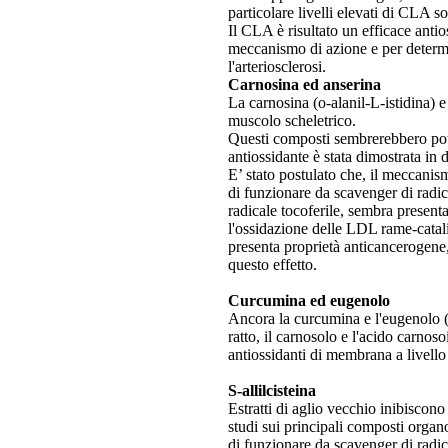
particolare livelli elevati di CLA so
Il CLA è risultato un efficace antios
meccanismo di azione e per determin
l'arteriosclerosi.
Carnosina ed anserina
La carnosina (o-alanil-L-istidina) 
muscolo scheletrico.
Questi composti sembrerebbero poter 
antiossidante è stata dimostrata in 
E’ stato postulato che, il meccanismo
di funzionare da scavenger di radica
radicale tocoferile, sembra presenta
l'ossidazione delle LDL rame-cataliz
presenta proprietà anticancerogene,
questo effetto.
Curcumina ed eugenolo
Ancora la curcumina e l'eugenolo (F
ratto, il carnosolo e l'acido carnoso
antiossidanti di membrana a livello
S-allilcisteina
Estratti di aglio vecchio inibiscon
studi sui principali composti organ
di funzionare da scavenger di radica