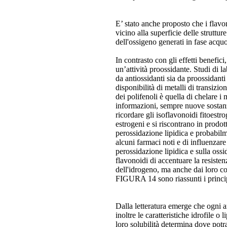
E’ stato anche proposto che i flavo
vicino alla superficie delle strutt
dell'ossigeno generati in fase acqu
In contrasto con gli effetti benefic
un’attività proossidante. Studi di l
da antiossidanti sia da proossidanti
disponibilità di metalli di transizi
dei polifenoli è quella di chelare i
informazioni, sempre nuove sostan
ricordare gli isoflavonoidi fitoestr
estrogeni e si riscontrano in prodo
perossidazione lipidica e probabil
alcuni farmaci noti e di influenzare i
perossidazione lipidica e sulla oss
flavonoidi di accentuare la resiste
dell'idrogeno, ma anche dai loro coef
FIGURA 14 sono riassunti i principa
Dalla letteratura emerge che ogni an
inoltre le caratteristiche idrofile o 
loro solubilità determina dove potr