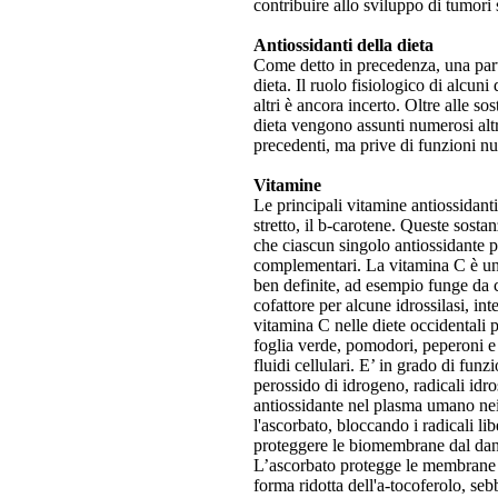
contribuire allo sviluppo di tumori 
Antiossidanti della dieta
Come detto in precedenza, una parte
dieta. Il ruolo fisiologico di alcuni 
altri è ancora incerto. Oltre alle so
dieta vengono assunti numerosi altr
precedenti, ma prive di funzioni nut
Vitamine
Le principali vitamine antiossidant
stretto, il b-carotene. Queste sosta
che ciascun singolo antiossidante 
complementari. La vitamina C è un 
ben definite, ad esempio funge da c
cofattore per alcune idrossilasi, int
vitamina C nelle diete occidentali 
foglia verde, pomodori, peperoni e 
fluidi cellulari. E’ in grado di fu
perossido di idrogeno, radicali idro
antiossidante nel plasma umano nei 
l'ascorbato, bloccando i radicali li
proteggere le biomembrane dal dann
L’ascorbato protegge le membrane 
forma ridotta dell'a-tocoferolo, seb