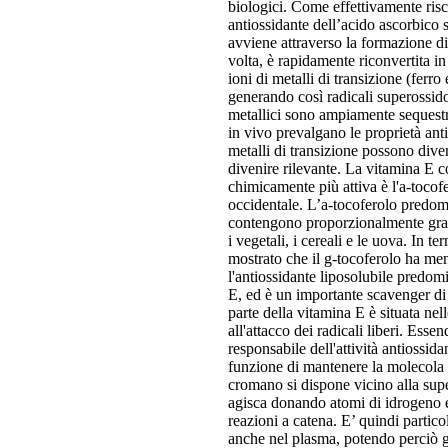
biologici. Come effettivamente risc
antiossidante dell’acido ascorbico 
avviene attraverso la formazione di 
volta, è rapidamente riconvertita i
ioni di metalli di transizione (fer
generando così radicali superossido
metallici sono ampiamente sequestra
in vivo prevalgano le proprietà anti
metalli di transizione possono diven
divenire rilevante. La vitamina E co
chimicamente più attiva è l'a-tocofe
occidentale. L’a-tocoferolo predomin
contengono proporzionalmente grandi
i vegetali, i cereali e le uova. In te
mostrato che il g-tocoferolo ha meno
l'antiossidante liposolubile predom
E, ed è un importante scavenger di 
parte della vitamina E è situata nel
all'attacco dei radicali liberi. Ess
responsabile dell'attività antiossida
funzione di mantenere la molecola
cromano si dispone vicino alla superf
agisca donando atomi di idrogeno e
reazioni a catena. E’ quindi partic
anche nel plasma, potendo perciò g