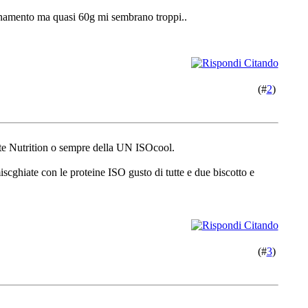
lenamento ma quasi 60g mi sembrano troppi..
(#
2
)
te Nutrition o sempre della UN ISOcool.
ghiate con le proteine ISO gusto di tutte e due biscotto e
(#
3
)