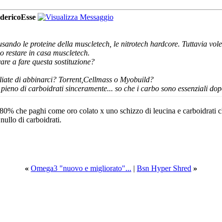
dericoEsse
sando le proteine della muscletech, le nitrotech hardcore. Tuttavia vol
vo restare in casa muscletech.
are a fare questa sostituzione?
gliate di abbinarci? Torrent,Cellmass o Myobuild?
 pieno di carboidrati sinceramente... so che i carbo sono essenziali d
'80% che paghi come oro colato x uno schizzo di leucina e carboidrati ch
ullo di carboidrati.
«
Omega3 "nuovo e migliorato"...
|
Bsn Hyper Shred
»