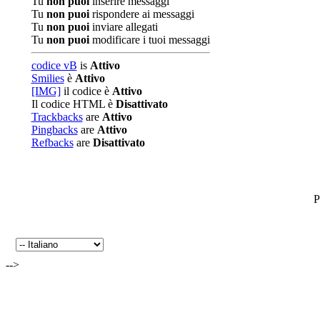
Tu
non puoi
inserire messaggi
Tu
non puoi
rispondere ai messaggi
Tu
non puoi
inviare allegati
Tu
non puoi
modificare i tuoi messaggi
codice vB
is
Attivo
Smilies
è
Attivo
[IMG]
il codice è
Attivo
Il codice HTML è
Disattivato
Trackbacks
are
Attivo
Pingbacks
are
Attivo
Refbacks
are
Disattivato
P
-->