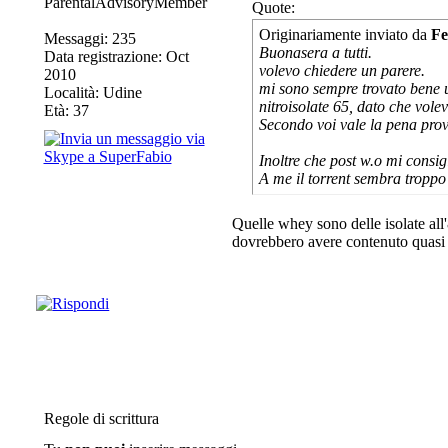
ParentalAdvisoryMember
Quote:
Originariamente inviato da
Fe
Messaggi: 235
Buonasera a tutti.
Data registrazione: Oct
volevo chiedere un parere.
2010
mi sono sempre trovato bene u
Località: Udine
nitroisolate 65, dato che vole
Età: 37
Secondo voi vale la pena prov
Inoltre che post w.o mi consi
A me il torrent sembra troppo
Quelle whey sono delle isolate all
dovrebbero avere contenuto quasi n
Regole di scrittura