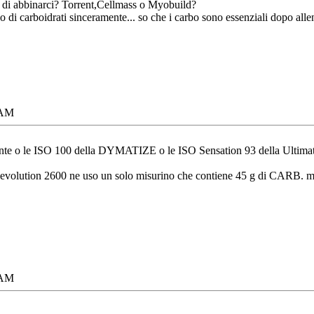
e di abbinarci? Torrent,Cellmass o Myobuild?
o di carboidrati sinceramente... so che i carbo sono essenziali dopo al
 AM
mente o le ISO 100 della DYMATIZE o le ISO Sensation 93 della Ultima
evolution 2600 ne uso un solo misurino che contiene 45 g di CARB. misc
 AM