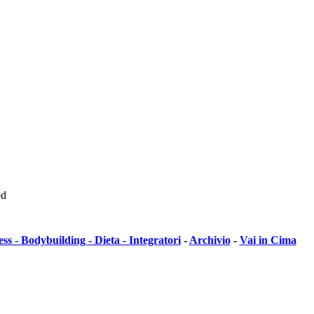
ed
ess - Bodybuilding - Dieta - Integratori
-
Archivio
-
Vai in Cima