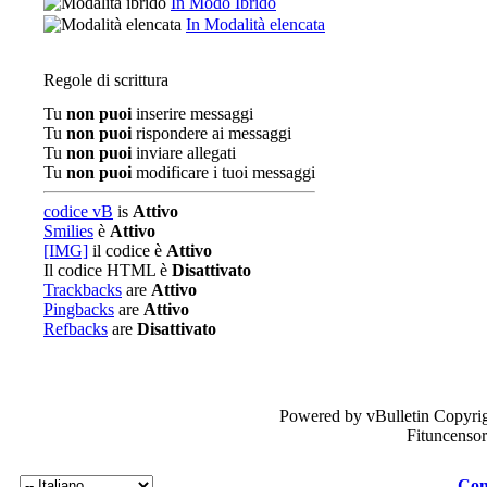
In Modo Ibrido
In Modalità elencata
Regole di scrittura
Tu
non puoi
inserire messaggi
Tu
non puoi
rispondere ai messaggi
Tu
non puoi
inviare allegati
Tu
non puoi
modificare i tuoi messaggi
codice vB
is
Attivo
Smilies
è
Attivo
[IMG]
il codice è
Attivo
Il codice HTML è
Disattivato
Trackbacks
are
Attivo
Pingbacks
are
Attivo
Refbacks
are
Disattivato
Powered by vBulletin Copyrig
Fituncenso
Con