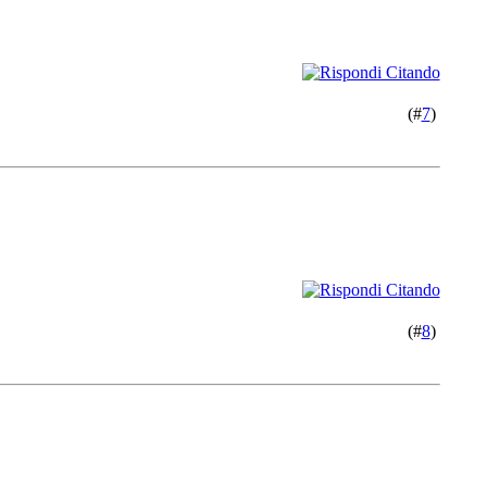
(#
7
)
(#
8
)