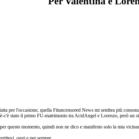
Per Valentina e Lore
tta per l'occasione, quella Fituncensored News mi sembra più consona, 
c'è-c'è stato il primo FU-matrimonio tra AcidAngel e Lorenzo, però un s
te per questo momento, quindi non ne dico e manifesto solo la mia vicinan
ertitevi, oggi e per sempre.