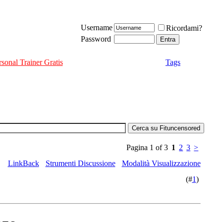
Username
Ricordami?
Password
rsonal Trainer Gratis
Tags
Pagina 1 of 3
1
2
3
>
LinkBack
Strumenti Discussione
Modalità Visualizzazione
(#
1
)