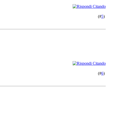
(#
5
)
(#
6
)