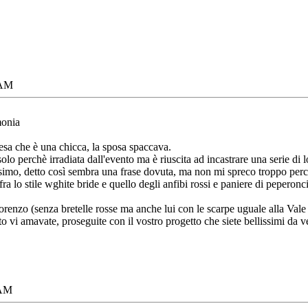
 AM
monia
esa che è una chicca, la sposa spaccava.
o perchè irradiata dall'evento ma è riuscita ad incastrare una serie di lo
simo, detto così sembra una frase dovuta, ma non mi spreco troppo perché
 lo stile wghite bride e quello degli anfibi rossi e paniere di peperoncino
renzo (senza bretelle rosse ma anche lui con le scarpe uguale alla Vale
o vi amavate, proseguite con il vostro progetto che siete bellissimi da v
 AM