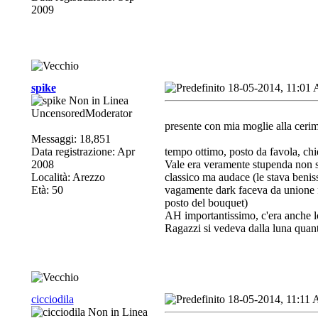
2009
spike
18-05-2014, 11:01
UncensoredModerator
presente con mia moglie alla ceri
Messaggi: 18,851
Data registrazione: Apr
tempo ottimo, posto da favola, chi
2008
Vale era veramente stupenda non sol
Località: Arezzo
classico ma audace (le stava benis
Età: 50
vagamente dark faceva da unione fra
posto del bouquet)
AH importantissimo, c'era anche lo
Ragazzi si vedeva dalla luna quant
cicciodila
18-05-2014, 11:11