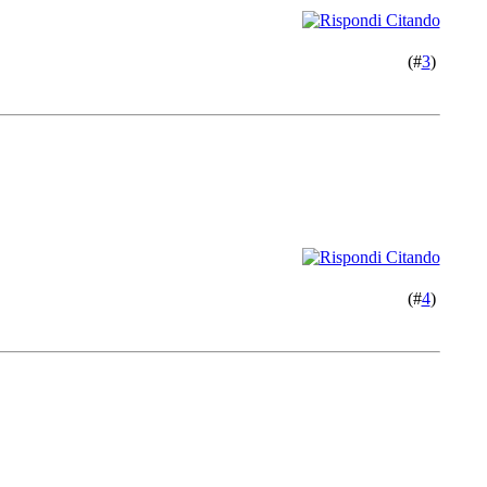
(#
3
)
(#
4
)