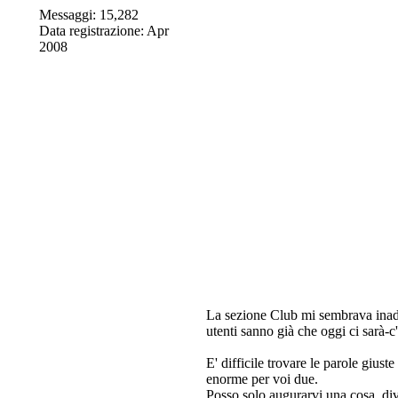
Messaggi: 15,282
Data registrazione: Apr
2008
La sezione Club mi sembrava inada
utenti sanno già che oggi ci sarà-
E' difficile trovare le parole gius
enorme per voi due.
Posso solo augurarvi una cosa, div