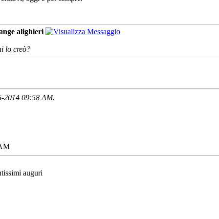
ange alighieri
i lo creò?
05-2014
09:58 AM
.
 AM
ntissimi auguri