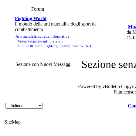
Forum
Fighting World
Il mondo delle arti marziali e degli sport da
Mua
combattimento
da
M
Arti marziali: schede informative
15-
Video tecniche arti marziali
UFC - Ultimate Fighting Championship
K-1
Sezione sen
Sezione con Nuovi Messaggi
Powered by vBulletin Copyrig
Fituncenso
Con
SiteMap