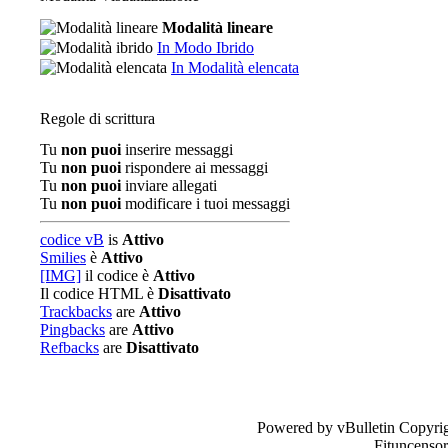
Modalità lineare
In Modo Ibrido
In Modalità elencata
Regole di scrittura
Tu
non puoi
inserire messaggi
Tu
non puoi
rispondere ai messaggi
Tu
non puoi
inviare allegati
Tu
non puoi
modificare i tuoi messaggi
codice vB
is
Attivo
Smilies
è
Attivo
[IMG]
il codice è
Attivo
Il codice HTML è
Disattivato
Trackbacks
are
Attivo
Pingbacks
are
Attivo
Refbacks
are
Disattivato
Powered by vBulletin Copyrig
Fituncenso