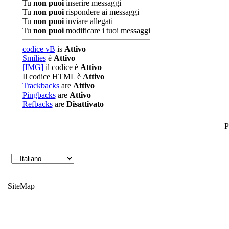
Tu
non puoi
inserire messaggi
Tu
non puoi
rispondere ai messaggi
Tu
non puoi
inviare allegati
Tu
non puoi
modificare i tuoi messaggi
codice vB
is
Attivo
Smilies
è
Attivo
[IMG]
il codice è
Attivo
Il codice HTML è
Attivo
Trackbacks
are
Attivo
Pingbacks
are
Attivo
Refbacks
are
Disattivato
P
SiteMap