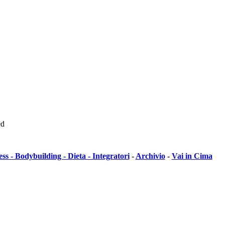
ed
ess - Bodybuilding - Dieta - Integratori
-
Archivio
-
Vai in Cima