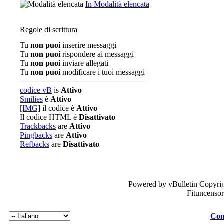
In Modalità elencata
Regole di scrittura
Tu
non puoi
inserire messaggi
Tu
non puoi
rispondere ai messaggi
Tu
non puoi
inviare allegati
Tu
non puoi
modificare i tuoi messaggi
codice vB
is
Attivo
Smilies
è
Attivo
[IMG]
il codice è
Attivo
Il codice HTML è
Disattivato
Trackbacks
are
Attivo
Pingbacks
are
Attivo
Refbacks
are
Disattivato
Powered by vBulletin Copyrig
Fituncenso
Con