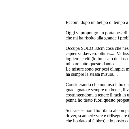
Eccomi dopo un bel po di tempo a 
Oggi vi propongo un porta pesi di
che mi ha risolto alla grande i pro
Occupa SOLO 30cm cosa che nessun 
capienza davvero ottima......Va fis
togliere le viti (io ho usato dei ta
mi pare tutto questo danno
.....
Le misure sono per pesi olimpici 
ha sempre la stessa misura....
Considerando che non uso il box so
guadagnato è sempre un bene
, il
costringendomi a tenere il rack in
penna ho tirato fuori questo proget
Scusate se non l'ho rifatto al compu
driver, scannerizzare e ridisegnare
che ho dato al fabbro) e lo posto 