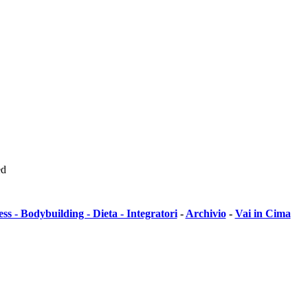
ed
ess - Bodybuilding - Dieta - Integratori
-
Archivio
-
Vai in Cima