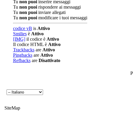
Tu
non puoi
inserire messaggi
Tu
non puoi
rispondere ai messaggi
Tu
non puoi
inviare allegati
Tu
non puoi
modificare i tuoi messaggi
codice vB
is
Attivo
Smilies
è
Attivo
[IMG]
il codice è
Attivo
Il codice HTML è
Attivo
Trackbacks
are
Attivo
Pingbacks
are
Attivo
Refbacks
are
Disattivato
P
SiteMap