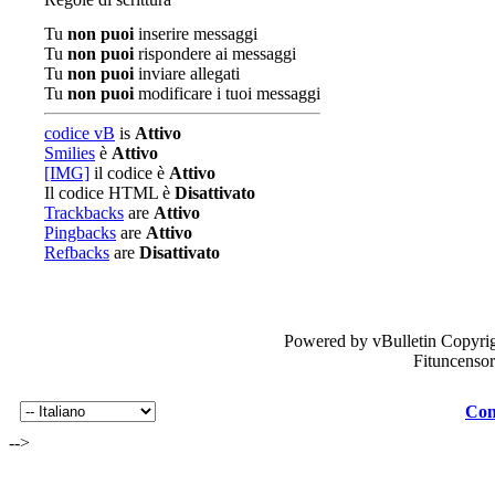
Tu
non puoi
inserire messaggi
Tu
non puoi
rispondere ai messaggi
Tu
non puoi
inviare allegati
Tu
non puoi
modificare i tuoi messaggi
codice vB
is
Attivo
Smilies
è
Attivo
[IMG]
il codice è
Attivo
Il codice HTML è
Disattivato
Trackbacks
are
Attivo
Pingbacks
are
Attivo
Refbacks
are
Disattivato
Powered by vBulletin Copyrig
Fituncenso
Con
-->