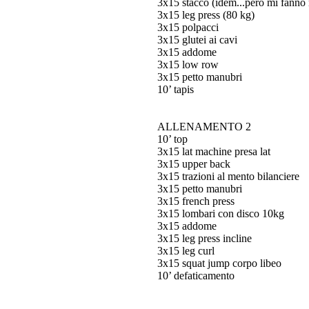
3x15 stacco (idem...però mi fanno
3x15 leg press (80 kg)
3x15 polpacci
3x15 glutei ai cavi
3x15 addome
3x15 low row
3x15 petto manubri
10’ tapis
ALLENAMENTO 2
10’ top
3x15 lat machine presa lat
3x15 upper back
3x15 trazioni al mento bilanciere
3x15 petto manubri
3x15 french press
3x15 lombari con disco 10kg
3x15 addome
3x15 leg press incline
3x15 leg curl
3x15 squat jump corpo libeo
10’ defaticamento