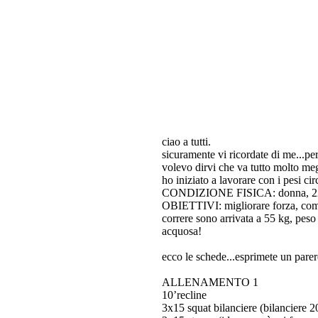
ciao a tutti.
sicuramente vi ricordate di me...per
volevo dirvi che va tutto molto me
ho iniziato a lavorare con i pesi c
CONDIZIONE FISICA: donna, 22 a
OBIETTIVI: migliorare forza, comp
correre sono arrivata a 55 kg, peso 
acquosa!
ecco le schede...esprimete un parere
ALLENAMENTO 1
10’recline
3x15 squat bilanciere (bilanciere 