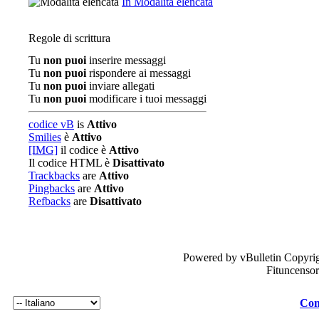
In Modalità elencata
Regole di scrittura
Tu
non puoi
inserire messaggi
Tu
non puoi
rispondere ai messaggi
Tu
non puoi
inviare allegati
Tu
non puoi
modificare i tuoi messaggi
codice vB
is
Attivo
Smilies
è
Attivo
[IMG]
il codice è
Attivo
Il codice HTML è
Disattivato
Trackbacks
are
Attivo
Pingbacks
are
Attivo
Refbacks
are
Disattivato
Powered by vBulletin Copyrig
Fituncenso
Con